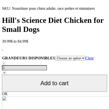
SKU:
Nourriture pour chien adulte, race petites et miniatures
Hill's Science Diet Chicken for
Small Dogs
Price
39.99
$
to
84.99
$
range:
-
39.99$
through
GRANDEURS DISPONIBLES
Clear
84.99$
Nourriture
-
pour
chien
+
adulte,
race
Add to cart
petites
et
miniatures,
OR
Hill's
Science
Diet